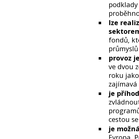
podklady 
proběhnou
lze real
sektore
fondů, kt
průmysl
provoz j
ve dvou z
roku jako
zajímavá 
je přího
zvládnou
programů 
cestou se
je možná
Evropa, P