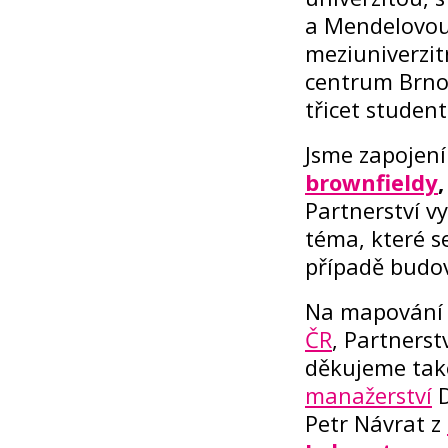
a Mendelovou 
meziuniverzit
centrum Brno
třicet student
Jsme zapojen
brownfieldy
Partnerství v
téma, které s
případě budov
Na mapování 
ČR
, Partnerst
děkujeme tak
manažerství
D
Petr Návrat z