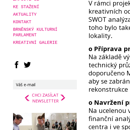
V rámci projek
KE STAŽENÍ
kreativních od
AKTUALITY
SWOT analýza,
KONTAKT
toho bylo tak
BRNĚNSKÝ KULTURNÍ
lokality.
PARLAMENT
KREATIVNÍ GALERIE
o Příprava p
Na základě vý
technický prů
doporučeno M
aby se zabrán
rekonstrukce 
CHCI ZASÍLAT
NEWSLETTER
o Navržení p
Na ucelenou v
finanční ana
centra i ve s