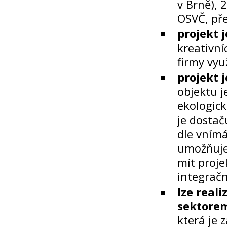
v Brně), 2
OSVČ, pře
projekt 
kreativní
firmy využ
projekt 
objektu j
ekologick
je dostač
dle vnímá
umožňuje 
mít proje
integrační
lze real
sektore
která je 