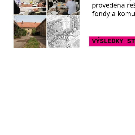
provedena reš
fondy a komu
VÝSLEDKY ST