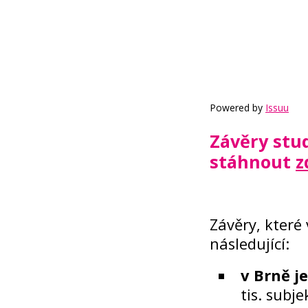
Powered by
Issuu
Závěry stud
stáhnout
z
Závěry, které 
následující:
v Brně je
tis. subj