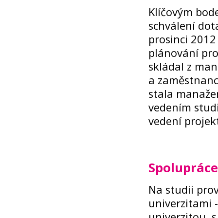
Klíčovým bode
schválení dot
prosinci 2012
plánování pro
skládal z man
a zaměstnanců
stala manažer
vedením studi
vedení projek
Spolupráce
Na studii pro
univerzitami 
univerzitou, 