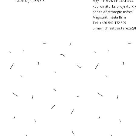
2026 © JIC, z.s.p.o.
Mgr. TEREZA CHRÁSTOVÁ
koordinátorka projektu Kr
Kancelář strategie města
Magistrát města Brna
Tel: +420 542 172 309
E-mail:
chrastova.tereza@