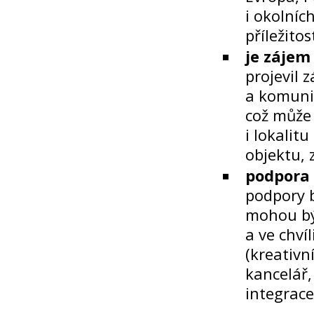
i okolníc
příležito
je zájem
projevil 
a komunit
což může 
i lokalit
objektu, 
podpora 
podpory b
mohou být
a ve chví
(kreativn
kancelář,
integrace